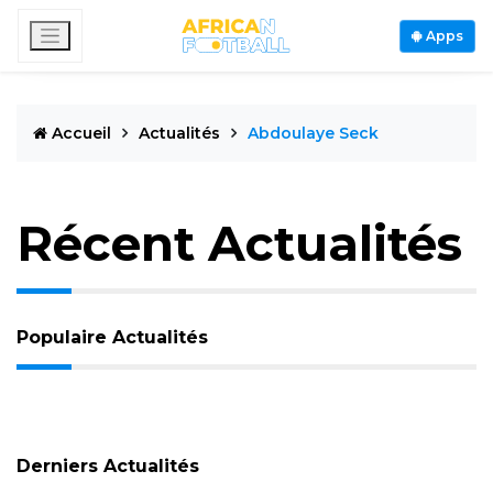
Apps
Accueil
Actualités
Abdoulaye Seck
Récent Actualités
Populaire Actualités
Derniers Actualités