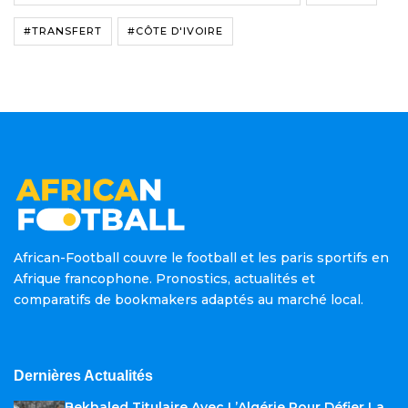
#TRANSFERT
#CÔTE D'IVOIRE
African-Football couvre le football et les paris sportifs en
Afrique francophone. Pronostics, actualités et
comparatifs de bookmakers adaptés au marché local.
Dernières Actualités
Bekhaled Titulaire Avec L’Algérie Pour Défier La