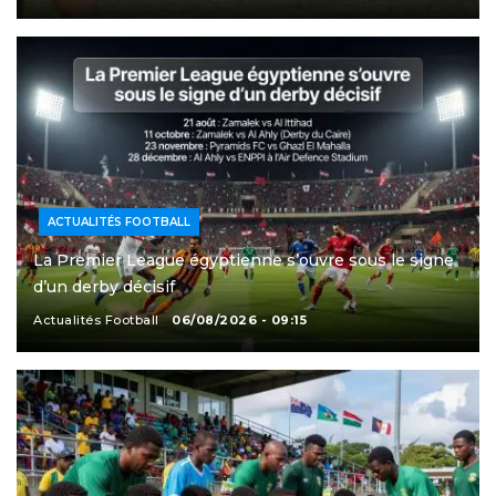
ACTUALITÉS FOOTBALL
La Premier League égyptienne s’ouvre sous le signe
d’un derby décisif
Actualités Football
06/08/2026 - 09:15