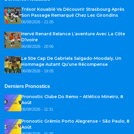
Trésor Kouablé Va Découvrir Strasbourg Après
Son Passage Remarqué Chez Les Girondins
06/08/2026 - 21:05
Hervé Renard Relance L’aventure Avec La Côte
D’Ivoire
06/08/2026 - 20:06
Le 50e Cap De Gabriela Salgado-Moodaly, Un
Hommage Autant Qu’une Récompense
06/08/2026 - 19:05
Derniers Pronostics
Pronostic Clube Do Remo – Atlético Mineiro, 8
Août
06/08/2026 - 11:31
Pronostic Grêmio Porto Alegrense – São Paulo, 8
Août
06/08/2026 - 11:20