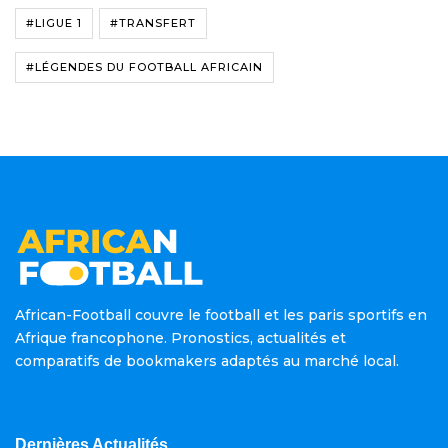
#LIGUE 1
#TRANSFERT
#LÉGENDES DU FOOTBALL AFRICAIN
African-Football couvre le football et les paris sportifs en
Afrique francophone. Pronostics, actualités et
comparatifs de bookmakers adaptés au marché local.
Dernières Actualités