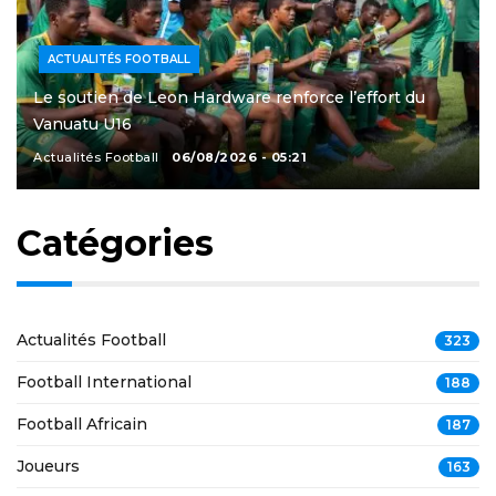
ACTUALITÉS FOOTBALL
Le soutien de Leon Hardware renforce l’effort du
Vanuatu U16
Actualités Football
06/08/2026 - 05:21
Catégories
Actualités Football
323
Football International
188
Football Africain
187
Joueurs
163