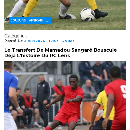
ACTUALITÉS FOOTBALL
FOOTBALL AFRICAIN
JOUEURS
Catégorie :
Posté Le
31/07/2026 - 17:03
3 Vues
Le Transfert De Mamadou Sangaré Bouscule
Déjà L’histoire Du RC Lens