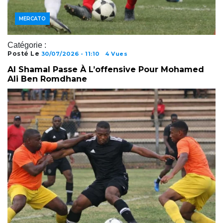
JOUEURS
MERCATO
Catégorie :
Posté Le
30/07/2026 - 11:10
4 Vues
Al Shamal Passe À L’offensive Pour Mohamed
Ali Ben Romdhane