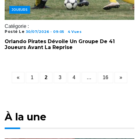
JOUEURS
Catégorie :
Posté Le
30/07/2026 - 09:05
4 Vues
Orlando Pirates Dévoile Un Groupe De 41
Joueurs Avant La Reprise
Posts
«
1
2
3
4
…
16
»
pagination
À la une