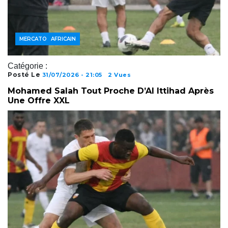
FOOTBALL AFRICAIN
JOUEURS
MERCATO
Catégorie :
Posté Le
31/07/2026 - 21:05
2 Vues
Mohamed Salah Tout Proche D’Al Ittihad Après
Une Offre XXL