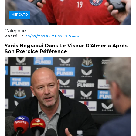
JOUEURS
MERCATO
Catégorie :
Posté Le
30/07/2026 - 21:05
2 Vues
Yanis Begraoui Dans Le Viseur D’Almería Après
Son Exercice Référence