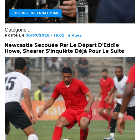
FOOTBALL INTERNATIONAL
JOUEURS
Catégorie :
Posté Le
30/07/2026 - 16:02
4 Vues
Newcastle Secouée Par Le Départ D’Eddie
Howe, Shearer S’inquiète Déjà Pour La Suite