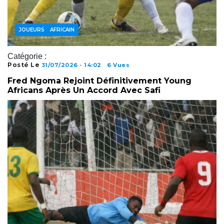
FOOTBALL AFRICAIN
JOUEURS
Catégorie :
Posté Le
31/07/2026 - 14:02
6 Vues
Fred Ngoma Rejoint Définitivement Young
Africans Après Un Accord Avec Safi