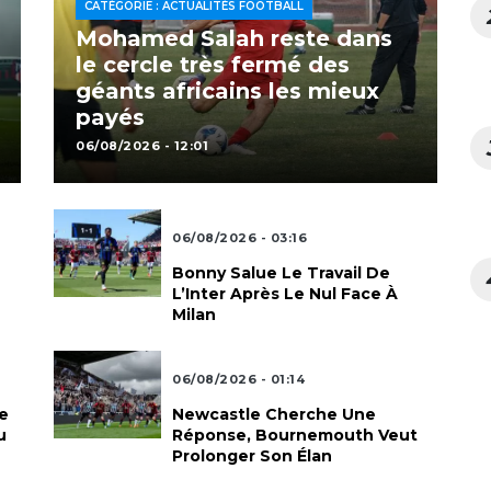
CATÉGORIE : ACTUALITÉS FOOTBALL
Mohamed Salah reste dans
le cercle très fermé des
géants africains les mieux
payés
06/08/2026 - 12:01
Actualités Football
06/08/2026 - 03:16
Bonny Salue Le Travail De
L’Inter Après Le Nul Face À
Milan
Actualités Football
06/08/2026 - 01:14
e
Newcastle Cherche Une
u
Réponse, Bournemouth Veut
Prolonger Son Élan