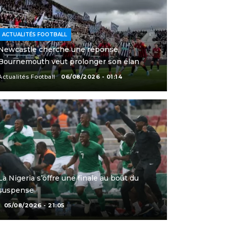
ACTUALITÉS FOOTBALL
Newcastle cherche une réponse,
Bournemouth veut prolonger son élan
Actualités Football
06/08/2026 - 01:14
La Nigeria s’offre une finale au bout du
suspense
05/08/2026 - 21:05