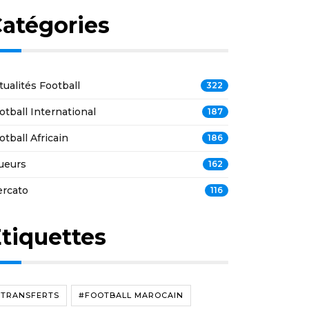
atégories
tualités Football
322
otball International
187
otball Africain
186
ueurs
162
rcato
116
tiquettes
#TRANSFERTS
#FOOTBALL MAROCAIN