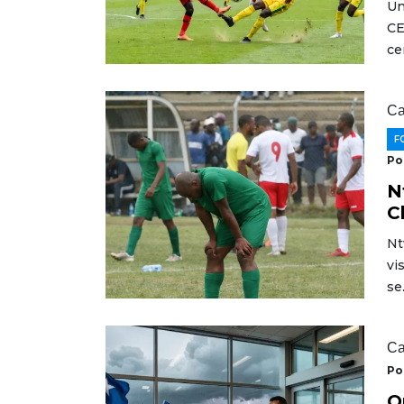
Un
CE
ce
Ca
F
Po
N
C
Nt
vi
se
Ca
Po
O