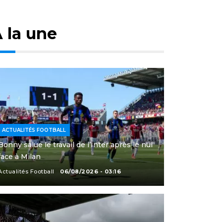
 la une
ACTUALITÉS FOOTBALL
Bonny salue le travail de l’Inter après le nul
face à Milan
Actualités Football
06/08/2026 - 03:16