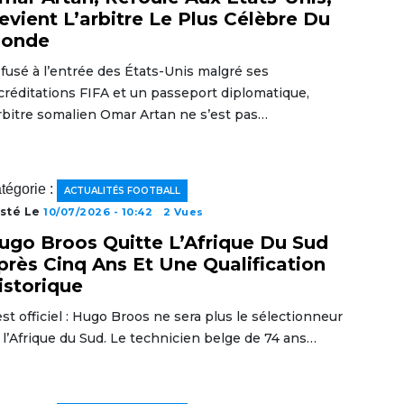
evient L’arbitre Le Plus Célèbre Du
onde
fusé à l’entrée des États-Unis malgré ses
créditations FIFA et un passeport diplomatique,
arbitre somalien Omar Artan ne s’est pas…
tégorie :
ACTUALITÉS FOOTBALL
sté Le
10/07/2026 - 10:42
2 Vues
ugo Broos Quitte L’Afrique Du Sud
près Cinq Ans Et Une Qualification
istorique
est officiel : Hugo Broos ne sera plus le sélectionneur
 l’Afrique du Sud. Le technicien belge de 74 ans…