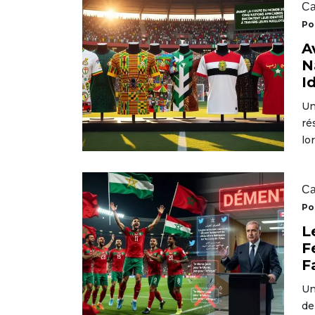
Ca
Po
A
N
I
Un
ré
lo
Ca
Po
L
F
F
Un
de