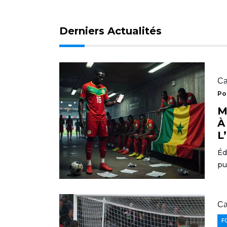
Derniers Actualités
Ca
Po
M
À
L
Éd
pu
Ca
F