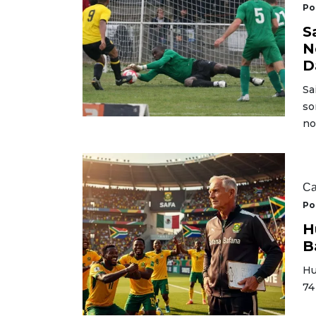
Po
S
N
D
Sa
so
no
Ca
Po
H
B
Hu
74