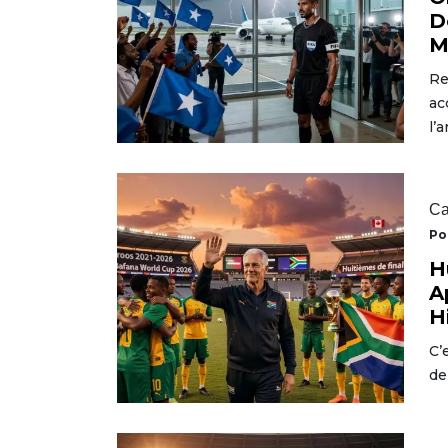
D
M
Re
ac
l’
Ca
Po
H
A
H
C’
de