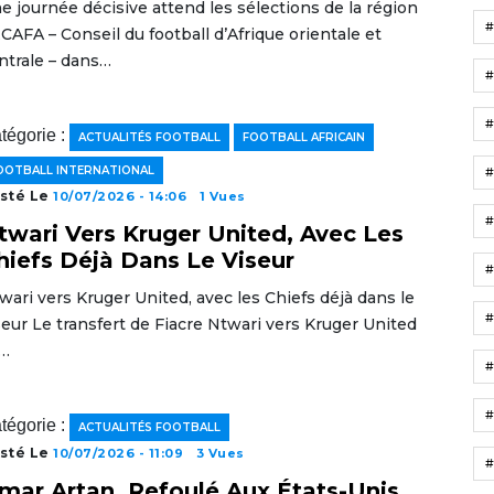
e journée décisive attend les sélections de la région
CAFA – Conseil du football d’Afrique orientale et
ntrale – dans…
tégorie :
ACTUALITÉS FOOTBALL
FOOTBALL AFRICAIN
OOTBALL INTERNATIONAL
sté Le
10/07/2026 - 14:06
1 Vues
twari Vers Kruger United, Avec Les
hiefs Déjà Dans Le Viseur
wari vers Kruger United, avec les Chiefs déjà dans le
seur Le transfert de Fiacre Ntwari vers Kruger United
…
#
#
tégorie :
ACTUALITÉS FOOTBALL
sté Le
10/07/2026 - 11:09
3 Vues
#
mar Artan, Refoulé Aux États-Unis,