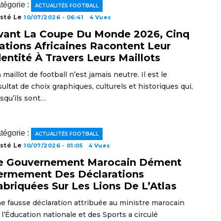
tégorie :
ACTUALITÉS FOOTBALL
sté Le
10/07/2026 - 06:41
4 Vues
vant La Coupe Du Monde 2026, Cinq
ations Africaines Racontent Leur
dentité À Travers Leurs Maillots
 maillot de football n’est jamais neutre. Il est le
sultat de choix graphiques, culturels et historiques qui,
rsqu’ils sont…
tégorie :
ACTUALITÉS FOOTBALL
sté Le
10/07/2026 - 01:05
4 Vues
e Gouvernement Marocain Dément
ermement Des Déclarations
abriquées Sur Les Lions De L’Atlas
e fausse déclaration attribuée au ministre marocain
 l’Éducation nationale et des Sports a circulé