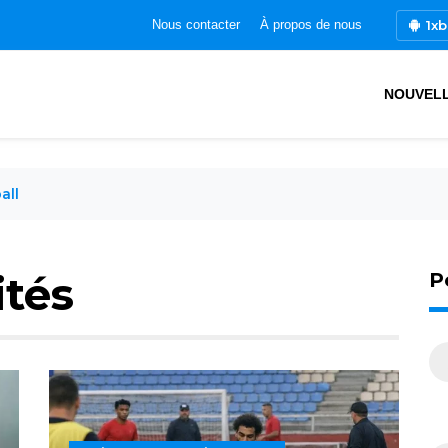
1xb
Nous contacter
À propos de nous
NOUVEL
all
ités
P