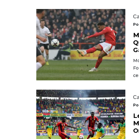
Ca
Po
M
Q
G
Mo
Fo
ce
Ca
Po
L
M
O