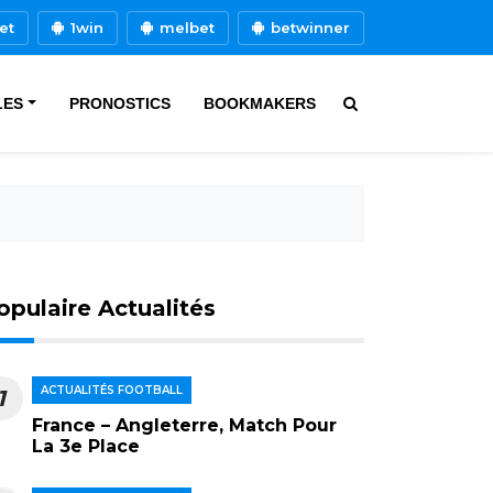
et
1win
melbet
betwinner
LES
PRONOSTICS
BOOKMAKERS
opulaire Actualités
ACTUALITÉS FOOTBALL
1
France – Angleterre, Match Pour
La 3e Place