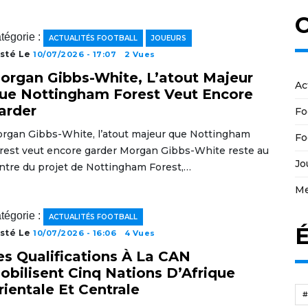
C
tégorie :
ACTUALITÉS FOOTBALL
JOUEURS
sté Le
10/07/2026 - 17:07
2 Vues
organ Gibbs-White, L’atout Majeur
Ac
ue Nottingham Forest Veut Encore
arder
Fo
rgan Gibbs-White, l’atout majeur que Nottingham
Fo
rest veut encore garder Morgan Gibbs-White reste au
Jo
ntre du projet de Nottingham Forest,…
Me
tégorie :
ACTUALITÉS FOOTBALL
É
sté Le
10/07/2026 - 16:06
4 Vues
es Qualifications À La CAN
obilisent Cinq Nations D’Afrique
rientale Et Centrale