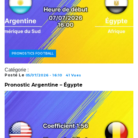
PRONOSTICS DU JOUR
PRONOSTICS FOOTBALL
Catégorie :
Posté Le
05/07/2026 - 16:10
41 Vues
Pronostic Argentine – Égypte