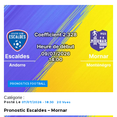
PRONOSTICS DU JOUR
PRONOSTICS FOOTBALL
Catégorie :
Posté Le
07/07/2026 - 18:30
20 Vues
Pronostic Escaldes – Mornar