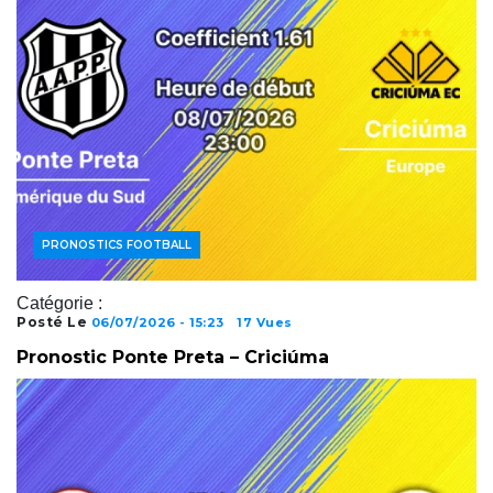
PRONOSTICS DU JOUR
PRONOSTICS FOOTBALL
Catégorie :
Posté Le
06/07/2026 - 15:23
17 Vues
Pronostic Ponte Preta – Criciúma