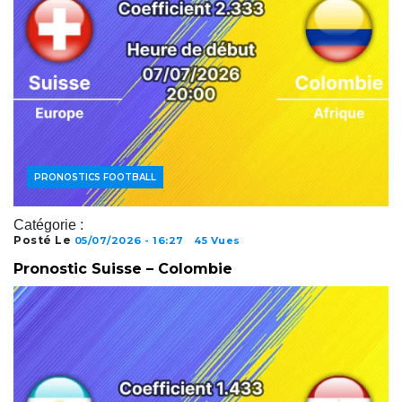
PRONOSTICS AFRICAINS
PRONOSTICS DU JOUR
PRONOSTICS FOOTBALL
Catégorie :
Posté Le
05/07/2026 - 16:27
45 Vues
Pronostic Suisse – Colombie