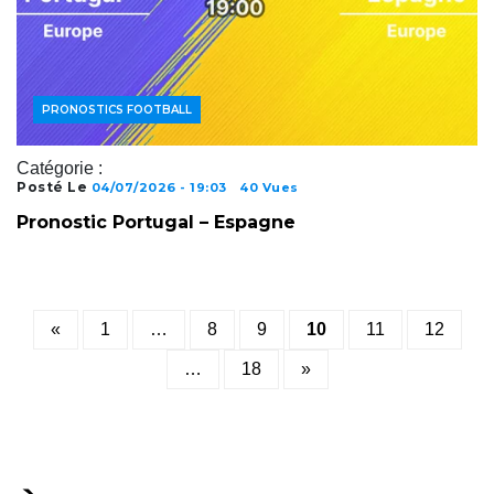
PRONOSTICS DU JOUR
PRONOSTICS FOOTBALL
Catégorie :
Posté Le
04/07/2026 - 19:03
40 Vues
Pronostic Portugal – Espagne
Posts
«
1
…
8
9
10
11
12
pagination
…
18
»