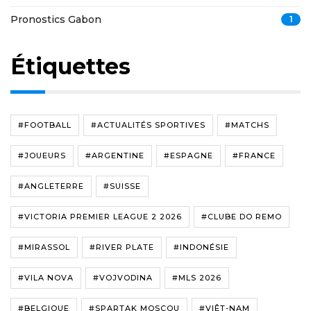
Pronostics Gabon
1
Étiquettes
#FOOTBALL
#ACTUALITÉS SPORTIVES
#MATCHS
#JOUEURS
#ARGENTINE
#ESPAGNE
#FRANCE
#ANGLETERRE
#SUISSE
#VICTORIA PREMIER LEAGUE 2 2026
#CLUBE DO REMO
#MIRASSOL
#RIVER PLATE
#INDONÉSIE
#VILA NOVA
#VOJVODINA
#MLS 2026
#BELGIQUE
#SPARTAK MOSCOU
#VIÊT-NAM