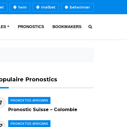
et
1win
melbet
betwinner
LES
PRONOSTICS
BOOKMAKERS
opulaire Pronostics
PRONOSTICS AFRICAINS
1
Pronostic Suisse – Colombie
PRONOSTICS AFRICAINS
2