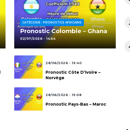
CATÉGORIE : PRONOSTICS AFRICAINS
Pronostic Colombie – Ghana
02/07/2026 - 14:54
Pronostics Africains
28/06/2026 - 19:40
l
Pronostic Côte D’Ivoire –
Norvège
Pronostics Africains
28/06/2026 - 19:08
Pronostic Pays-Bas – Maroc