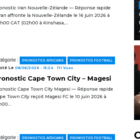
onostic Iran Nouvelle-Zélande — Réponse rapide
Iran affronte la Nouvelle-Zélande le 16 juin 2026 à
h00 CAT (02h00 à Kinshasa,…
tégorie :
PRONOSTICS AFRICAINS
PRONOSTICS FOOTBALL
sté Le
08/06/2026 - 15:24
111 Vues
ronostic Cape Town City – Magesi
onostic Cape Town City Magesi — Réponse rapide
pe Town City reçoit Magesi FC le 10 juin 2026 à
h00…
C
tégorie :
PRONOSTICS AFRICAINS
PRONOSTICS FOOTBALL