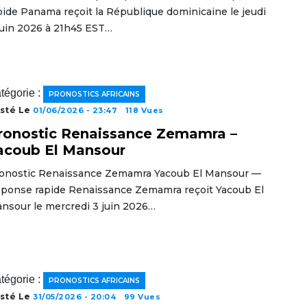
pide Panama reçoit la République dominicaine le jeudi
juin 2026 à 21h45 EST…
tégorie :
PRONOSTICS AFRICAINS
sté Le
01/06/2026 - 23:47
118 Vues
ronostic Renaissance Zemamra –
acoub El Mansour
onostic Renaissance Zemamra Yacoub El Mansour —
ponse rapide Renaissance Zemamra reçoit Yacoub El
nsour le mercredi 3 juin 2026…
tégorie :
PRONOSTICS AFRICAINS
sté Le
31/05/2026 - 20:04
99 Vues