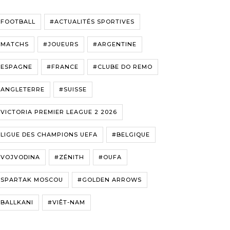
#FOOTBALL
#ACTUALITÉS SPORTIVES
#MATCHS
#JOUEURS
#ARGENTINE
#ESPAGNE
#FRANCE
#CLUBE DO REMO
#ANGLETERRE
#SUISSE
VICTORIA PREMIER LEAGUE 2 2026
LIGUE DES CHAMPIONS UEFA
#BELGIQUE
#VOJVODINA
#ZÉNITH
#OUFA
#SPARTAK MOSCOU
#GOLDEN ARROWS
#BALLKANI
#VIÊT-NAM