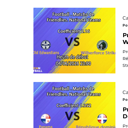
Ca
Po
P
W
Pr
Ré
St
Ca
Po
P
D
Pr