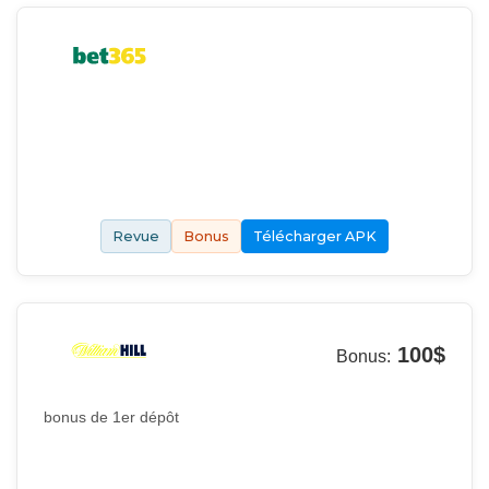
Revue
Bonus
Télécharger APK
100$
Bonus:
bonus de 1er dépôt