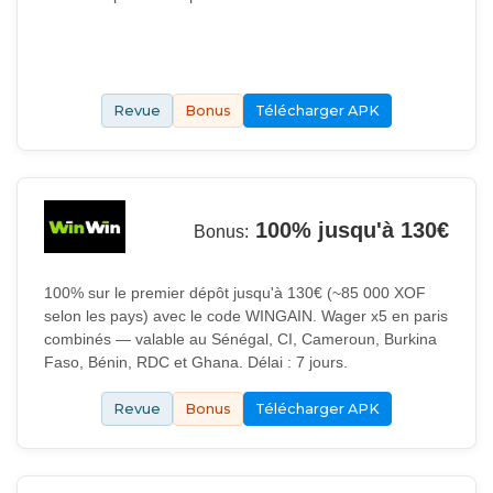
Revue
Bonus
Télécharger APK
100% jusqu'à 130€
Bonus:
100% sur le premier dépôt jusqu'à 130€ (~85 000 XOF
selon les pays) avec le code WINGAIN. Wager x5 en paris
combinés — valable au Sénégal, CI, Cameroun, Burkina
Faso, Bénin, RDC et Ghana. Délai : 7 jours.
Revue
Bonus
Télécharger APK