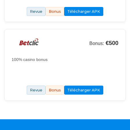
Revue
Bonus
Télécharger APK
€500
Bonus:
100% casino bonus
Revue
Bonus
Télécharger APK