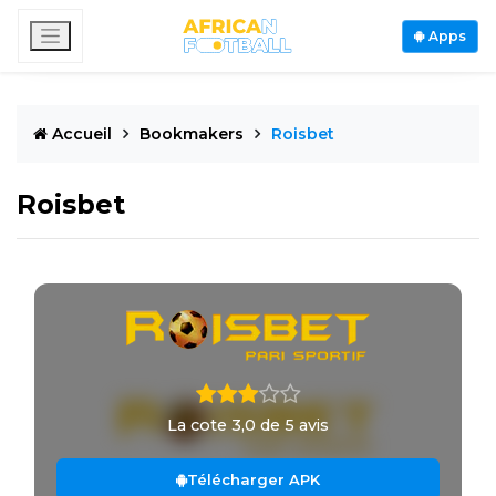
Apps
Accueil
Bookmakers
Roisbet
Roisbet
La cote 3,0 de 5 avis
Télécharger APK