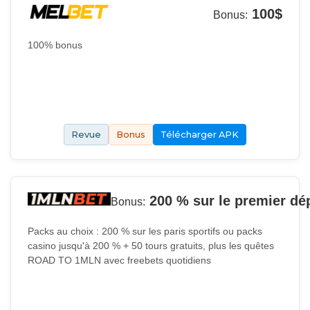
100$
Bonus:
100% bonus
Revue
Bonus
Télécharger APK
200 % sur le premier dé
Bonus:
Packs au choix : 200 % sur les paris sportifs ou packs
casino jusqu'à 200 % + 50 tours gratuits, plus les quêtes
ROAD TO 1MLN avec freebets quotidiens