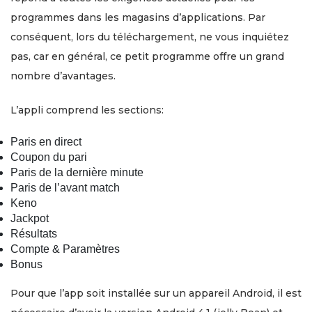
programmes dans les magasins d’applications. Par
conséquent, lors du téléchargement, ne vous inquiétez
pas, car en général, ce petit programme offre un grand
nombre d’avantages.
L’appli comprend les sections:
Paris en direct
Coupon du pari
Paris de la dernière minute
Paris de l’avant match
Keno
Jackpot
Résultats
Compte & Paramètres
Bonus
Pour que l’app soit installée sur un appareil Android, il est