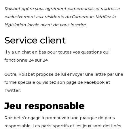
Roisbet opère sous agrément camerounais et s’adresse
exclusivement aux résidents du Cameroun. Vérifiez la
législation locale avant de vous inscrire.
Service client
Il y a un chat en bas pour toutes vos questions qui
fonctionne 24 sur 24.
Outre, Roisbet propose de lui envoyer une lettre par une
forme spéciale ou visitez son page de Facebook et
Twitter.
Jeu responsable
Roisbet s’engage à promouvoir une pratique de paris
responsable. Les paris sportifs et les jeux sont destinés