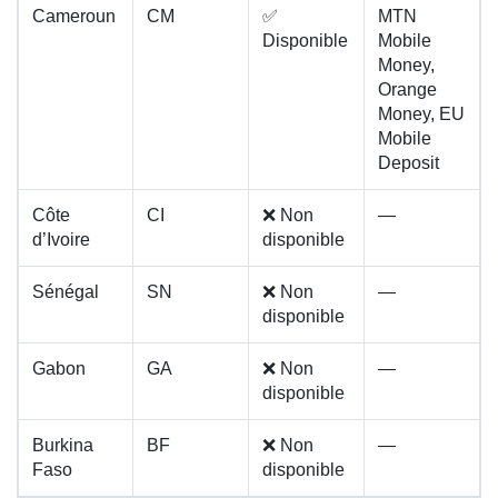
Cameroun
CM
✅
MTN
Disponible
Mobile
Money,
Orange
Money, EU
Mobile
Deposit
Côte
CI
❌ Non
—
d’Ivoire
disponible
Sénégal
SN
❌ Non
—
disponible
Gabon
GA
❌ Non
—
disponible
Burkina
BF
❌ Non
—
Faso
disponible