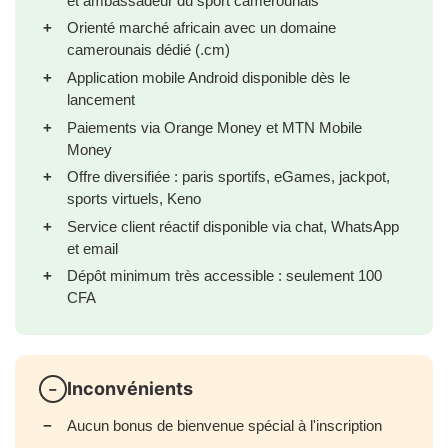
et ambassadeur du sport camerounais
Orienté marché africain avec un domaine
camerounais dédié (.cm)
Application mobile Android disponible dès le
lancement
Paiements via Orange Money et MTN Mobile
Money
Offre diversifiée : paris sportifs, eGames, jackpot,
sports virtuels, Keno
Service client réactif disponible via chat, WhatsApp
et email
Dépôt minimum très accessible : seulement 100
CFA
Inconvénients
Aucun bonus de bienvenue spécial à l'inscription