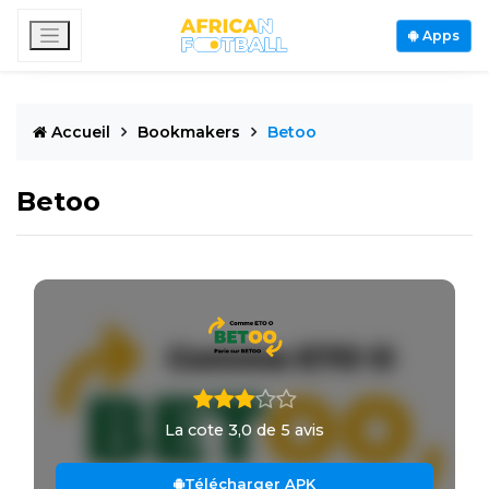
Apps
Accueil
Bookmakers
Betoo
Betoo
La cote 3,0 de 5 avis
Télécharger APK