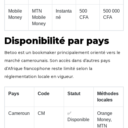
Mobile
MTN
Instanta
500
500 000
Money
Mobile
né
CFA
CFA
Money
Disponibilité par pays
Betoo est un bookmaker principalement orienté vers le
marché camerounais. Son accès dans d’autres pays
d’Afrique francophone reste limité selon la
réglementation locale en vigueur.
Pays
Code
Statut
Méthodes
locales
Cameroun
CM
✅
Orange
Disponible
Money,
MTN