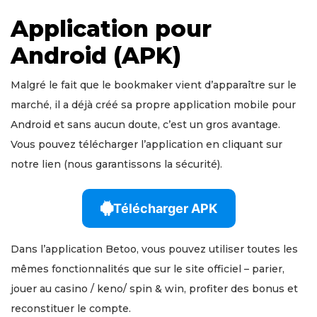
Application pour
Android (APK)
Malgré le fait que le bookmaker vient d’apparaître sur le
marché, il a déjà créé sa propre application mobile pour
Android et sans aucun doute, c’est un gros avantage.
Vous pouvez télécharger l’application en cliquant sur
notre
lien
(nous garantissons la sécurité).
Télécharger APK
Dans l’application Betoo, vous pouvez utiliser toutes les
mêmes fonctionnalités que sur le site officiel – parier,
jouer au casino / keno/ spin & win, profiter des bonus et
reconstituer le compte.