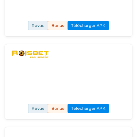
Revue
Bonus
Télécharger APK
Revue
Bonus
Télécharger APK