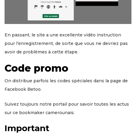
En passant, le site a une excellente vidéo instruction
pour l’enregistrement, de sorte que vous ne devriez pas
avoir de problèmes à cette étape.
Code promo
On distribue parfois les codes spéciales dans la page de
Facebook Betoo.
Suivez toujours notre portail pour savoir toutes les actus
sur ce bookmaker camerounais.
Important