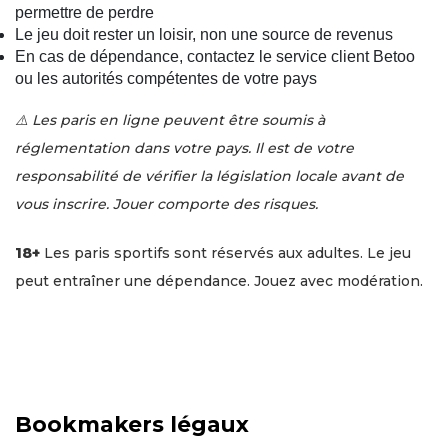
permettre de perdre
Le jeu doit rester un loisir, non une source de revenus
En cas de dépendance, contactez le service client Betoo
ou les autorités compétentes de votre pays
⚠️ Les paris en ligne peuvent être soumis à
réglementation dans votre pays. Il est de votre
responsabilité de vérifier la législation locale avant de
vous inscrire. Jouer comporte des risques.
18+
Les paris sportifs sont réservés aux adultes. Le jeu
peut entraîner une dépendance. Jouez avec modération.
Bookmakers légaux