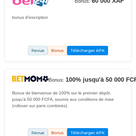
60 000 XAF
Bonus:
bonus d'inscription
Revue
Bonus
Télécharger APK
100% jusqu'à 50 000 FC
Bonus:
Bonus de bienvenue de 100% sur le premier dépôt,
jusqu'à 50 000 FCFA, soumis aux conditions de mise
(rollover sur paris combinés).
Revue
Bonus
Télécharger APK