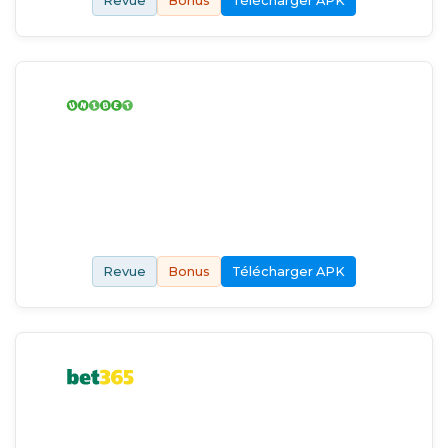
Revue
Bonus
Télécharger APK
Revue
Bonus
Télécharger APK