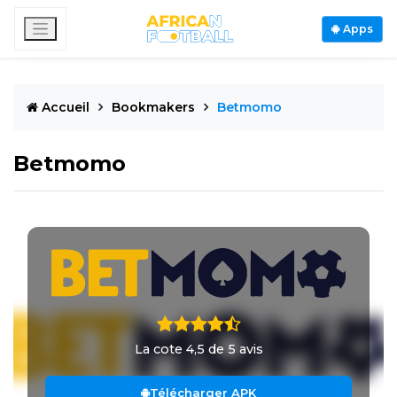
Apps
Accueil
Bookmakers
Betmomo
Betmomo
La cote 4,5 de 5 avis
Télécharger APK