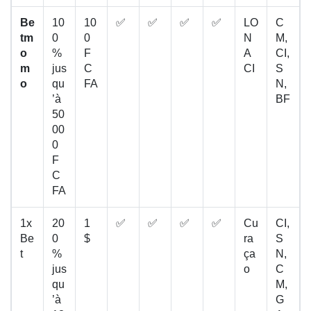
Be
10
10
✅
✅
✅
✅
LO
C
tm
0
0
N
M,
o
%
F
A
CI,
m
jus
C
CI
S
o
qu
FA
N,
’à
BF
50
00
0
F
C
FA
1x
20
1
✅
✅
✅
✅
Cu
CI,
Be
0
$
ra
S
t
%
ça
N,
jus
o
C
qu
M,
’à
G