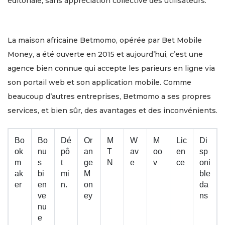
éditoriale, sans appréciation collective des utilisateurs.
La maison africaine Betmomo, opérée par Bet Mobile
Money, a été ouverte en 2015 et aujourd’hui, c’est une
agence bien connue qui accepte les parieurs en ligne via
son portail web et son application mobile. Comme
beaucoup d’autres entreprises, Betmomo a ses propres
services, et bien sûr, des avantages et des inconvénients.
Bo
Bo
Dé
Or
M
W
M
Lic
Di
ok
nu
pô
an
T
av
oo
en
sp
m
s
t
ge
N
e
v
ce
oni
ak
bi
mi
M
ble
er
en
n.
on
da
ve
ey
ns
nu
e