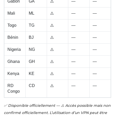
Gabon
GA
⚠️
—
—
Mali
ML
⚠️
—
—
Togo
TG
⚠️
—
—
Bénin
BJ
⚠️
—
—
Nigeria
NG
⚠️
—
—
Ghana
GH
⚠️
—
—
Kenya
KE
⚠️
—
—
RD
CD
⚠️
—
—
Congo
✅ Disponible officiellement — ⚠️ Accès possible mais non
confirmé officiellement. L’utilisation d’un VPN peut être