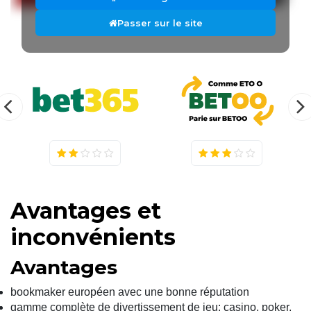
Passer sur le site
Avantages et
inconvénients
Avantages
bookmaker européen avec une bonne réputation
gamme complète de divertissement de jeu: casino, poker,