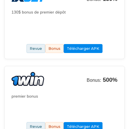
130$ bonus de premier dépôt
Revue
Bonus
Télécharger APK
500%
Bonus:
premier bonus
Revue
Bonus
Télécharger APK