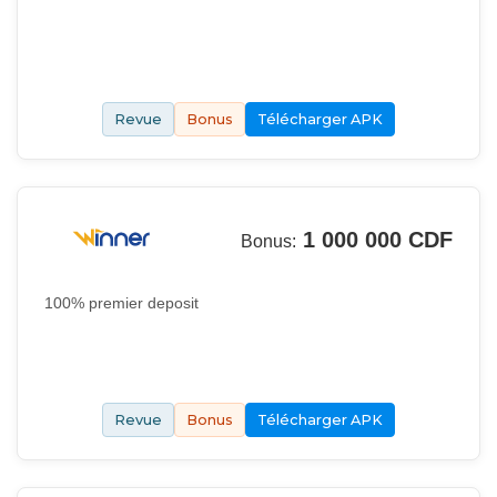
Revue
Bonus
Télécharger APK
1 000 000 CDF
Bonus:
100% premier deposit
Revue
Bonus
Télécharger APK