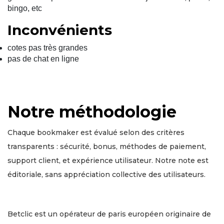
bingo, etc
Inconvénients
cotes pas très grandes
pas de chat en ligne
Notre méthodologie
Chaque bookmaker est évalué selon des critères
transparents : sécurité, bonus, méthodes de paiement,
support client, et expérience utilisateur. Notre note est
éditoriale, sans appréciation collective des utilisateurs.
Betclic est un opérateur de paris européen originaire de