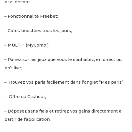
plus encore;
– Fonctionnalité Freebet;
– Cotes boostées tous les jours;
– MULTI+ (MyCombi);
– Pariez sur les jeux que vous le souhaitez, en direct ou
pré-live;
– Trouvez vos paris facilement dans l’onglet “Mes paris”;
– Offre du Cashout;
– Déposez sans frais et retirez vos gains directement à
partir de l’application;