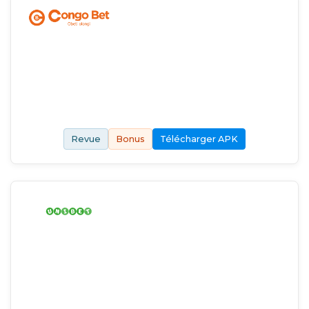
Revue
Bonus
Télécharger APK