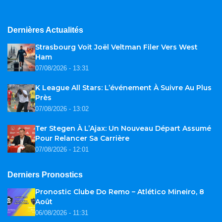
Dernières Actualités
Strasbourg Voit Joël Veltman Filer Vers West
Ham
07/08/2026 - 13:31
K League All Stars: L’événement À Suivre Au Plus
Près
07/08/2026 - 13:02
Ter Stegen À L’Ajax: Un Nouveau Départ Assumé
Pour Relancer Sa Carrière
07/08/2026 - 12:01
Derniers Pronostics
Pronostic Clube Do Remo – Atlético Mineiro, 8
Août
06/08/2026 - 11:31