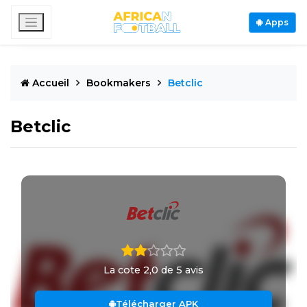
Apps
Accueil
Bookmakers
Betclic
Betclic
La cote 2,0 de 5 avis
Télécharger APK