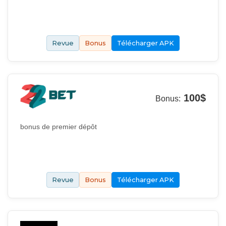
Revue
Bonus
Télécharger APK
100$
Bonus:
bonus de premier dépôt
Revue
Bonus
Télécharger APK