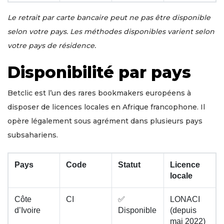
Le retrait par carte bancaire peut ne pas être disponible
selon votre pays. Les méthodes disponibles varient selon
votre pays de résidence.
Disponibilité par pays
Betclic est l’un des rares bookmakers européens à
disposer de licences locales en Afrique francophone. Il
opère légalement sous agrément dans plusieurs pays
subsahariens.
Pays
Code
Statut
Licence
locale
Côte
CI
✅
LONACI
d’Ivoire
Disponible
(depuis
mai 2022)