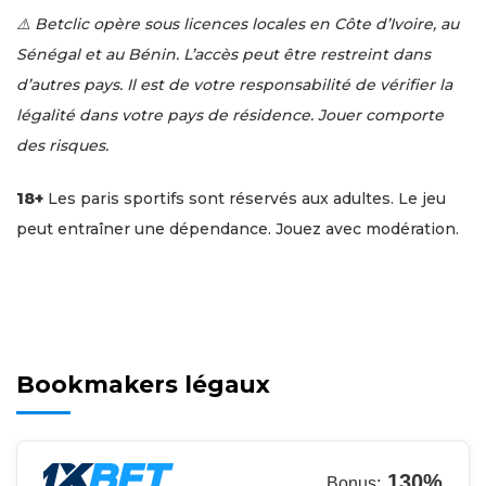
⚠️ Betclic opère sous licences locales en Côte d’Ivoire, au
Sénégal et au Bénin. L’accès peut être restreint dans
d’autres pays. Il est de votre responsabilité de vérifier la
légalité dans votre pays de résidence. Jouer comporte
des risques.
18+
Les paris sportifs sont réservés aux adultes. Le jeu
peut entraîner une dépendance. Jouez avec modération.
Bookmakers légaux
130%
Bonus: