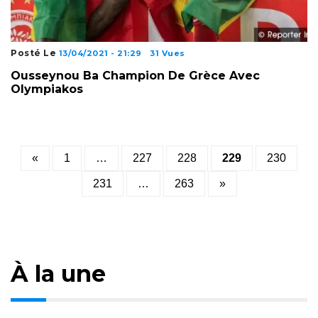
Posté Le
13/04/2021 - 21:29
31 Vues
Ousseynou Ba Champion De Grèce Avec
Olympiakos
Posts
«
1
…
227
228
229
230
pagination
231
…
263
»
À la une