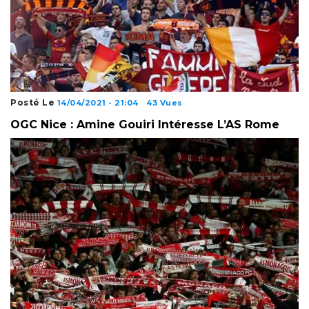
Posté Le
14/04/2021 - 21:04
43 Vues
OGC Nice : Amine Gouiri Intéresse L’AS Rome