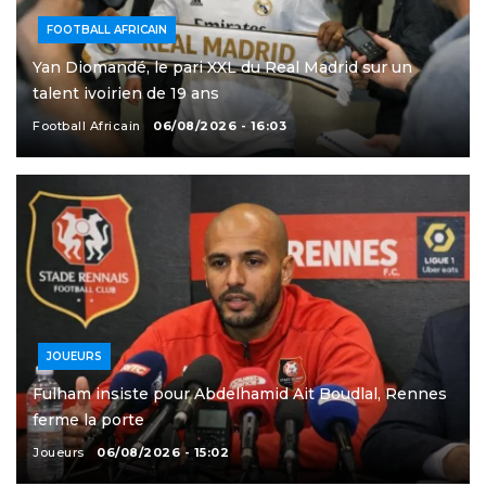
FOOTBALL AFRICAIN
Yan Diomandé, le pari XXL du Real Madrid sur un
talent ivoirien de 19 ans
Football Africain
06/08/2026 - 16:03
JOUEURS
Fulham insiste pour Abdelhamid Ait Boudlal, Rennes
ferme la porte
Joueurs
06/08/2026 - 15:02