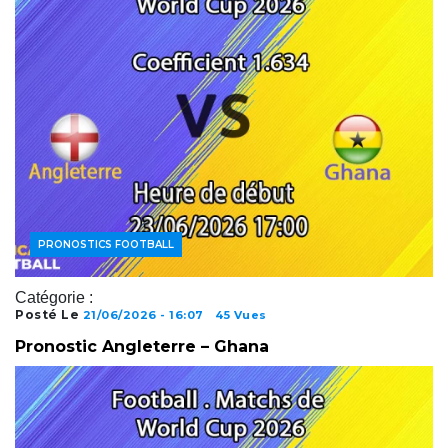
PRONOSTICS DU JOUR
PRONOSTICS FOOTBALL
Catégorie :
Posté Le
21/06/2026 - 16:07
45 Vues
Pronostic Angleterre – Ghana