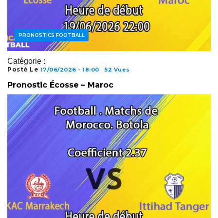
PRONOSTICS AFRICAINS
PRONOSTICS FOOTBALL
Catégorie :
Posté Le
17/06/2026 - 18:00
52 Vues
Pronostic Écosse – Maroc