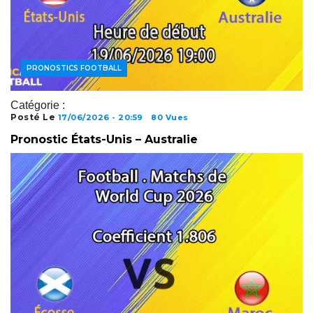
PRONOSTICS FOOTBALL
Catégorie :
Posté Le
17/06/2026 - 20:59
80 Vues
Pronostic États-Unis – Australie