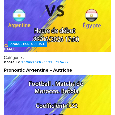
PRONOSTICS FOOTBALL
Catégorie :
Posté Le
20/06/2026 - 15:22
35 Vues
Pronostic Argentine – Autriche