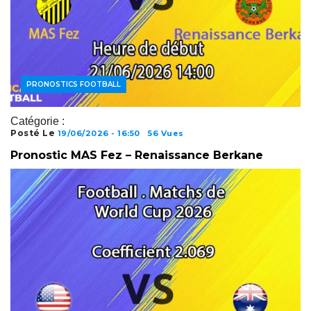
PRONOSTICS DU JOUR
PRONOSTICS FOOTBALL
Catégorie :
Posté Le
19/06/2026 - 16:50
56 Vues
Pronostic MAS Fez – Renaissance Berkane