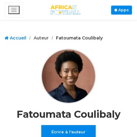
Apps
Accueil
Auteur
Fatoumata Coulibaly
Fatoumata Coulibaly
Écrire à l'auteur