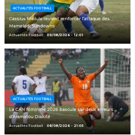
ACTUALITÉS FOOTBALL
Cassius Mailula revient renforcer l’attaque des
Mamelodi Sundowns
Actualités Football
09/08/2026 - 12:01
ACTUALITÉS FOOTBALL
La CAN féminine 2026 bascule sur deux erreurs
d’Aramatou Diakité
Actualités Football
08/08/2026 - 21:05