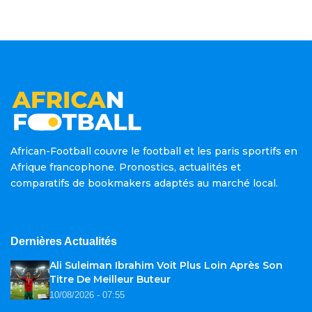
African-Football couvre le football et les paris sportifs en
Afrique francophone. Pronostics, actualités et
comparatifs de bookmakers adaptés au marché local.
Dernières Actualités
Ali Suleiman Ibrahim Voit Plus Loin Après Son
Titre De Meilleur Buteur
10/08/2026 - 07:55