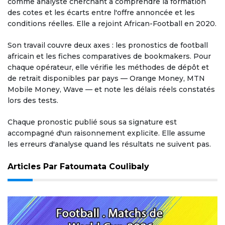
comme analyste cherchant à comprendre la formation
des cotes et les écarts entre l'offre annoncée et les
conditions réelles. Elle a rejoint African-Football en 2020.
Son travail couvre deux axes : les pronostics de football
africain et les fiches comparatives de bookmakers. Pour
chaque opérateur, elle vérifie les méthodes de dépôt et
de retrait disponibles par pays — Orange Money, MTN
Mobile Money, Wave — et note les délais réels constatés
lors des tests.
Chaque pronostic publié sous sa signature est
accompagné d'un raisonnement explicite. Elle assume
les erreurs d'analyse quand les résultats ne suivent pas.
Articles Par Fatoumata Coulibaly