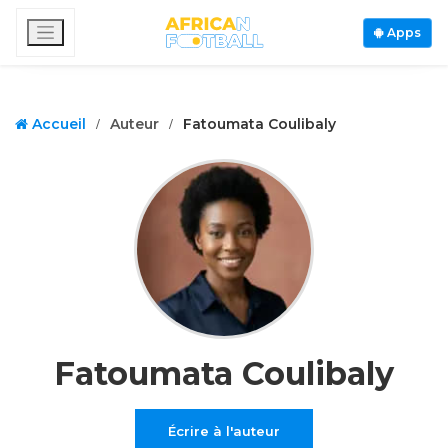
Apps
Accueil
Auteur
Fatoumata Coulibaly
Fatoumata Coulibaly
Écrire à l'auteur