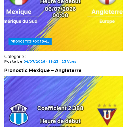
PRONOSTICS DU JOUR
PRONOSTICS FOOTBALL
Catégorie :
Posté Le
04/07/2026 - 18:23
23 Vues
Pronostic Mexique – Angleterre