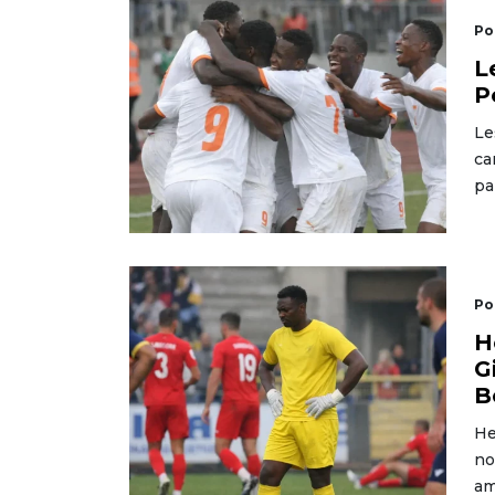
Po
L
P
Le
ca
pa
Po
H
G
B
He
no
am