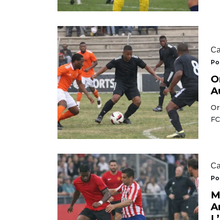
Ca
Po
O
A
Or
FC
Ca
Po
M
A
L