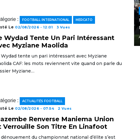
tégorie :
FOOTBALL INTERNATIONAL
MERCATO
sté Le
02/08/2026 - 12:01
3 Vues
e Wydad Tente Un Pari Intéressant
vec Myziane Maolida
 Wydad tente un pari intéressant avec Myziane
olida CAF: les mots reviennent vite quand on parle du
ssier Myziane…
tégorie :
ACTUALITÉS FOOTBALL
sté Le
02/08/2026 - 07:54
2 Vues
azembe Renverse Maniema Union
t Verrouille Son Titre En Linafoot
 dénouement du championnat national d’élite s’est