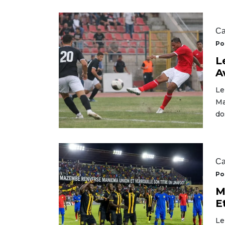
Ca
Po
L
A
Le
Ma
do
Ca
Po
M
E
Le