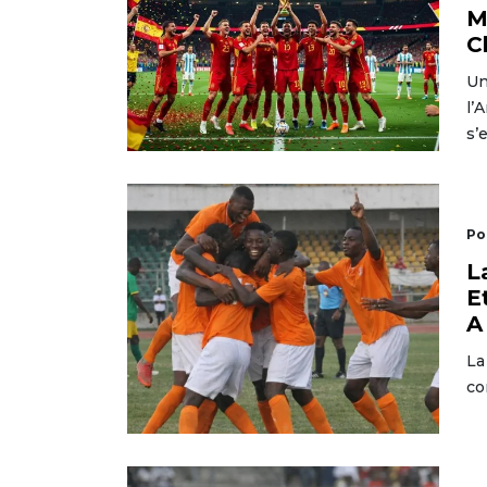
M
C
Un
l’
s’
Po
L
E
A
La
co