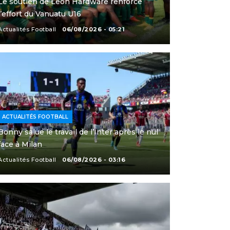
Le soutien de Leon Hardware renforce
l’effort du Vanuatu U16
Actualités Football
06/08/2026 - 05:21
ACTUALITÉS FOOTBALL
Bonny salue le travail de l’Inter après le nul
face à Milan
Actualités Football
06/08/2026 - 03:16