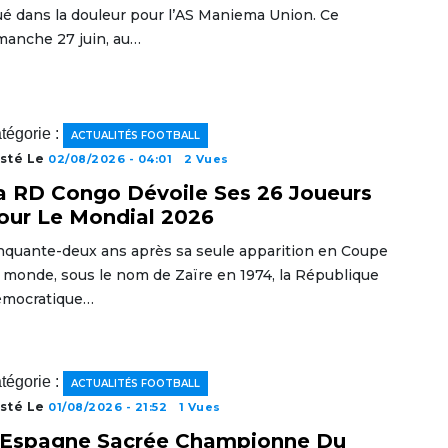
ué dans la douleur pour l’AS Maniema Union. Ce
manche 27 juin, au…
tégorie :
ACTUALITÉS FOOTBALL
sté Le
02/08/2026 - 04:01
2 Vues
a RD Congo Dévoile Ses 26 Joueurs
our Le Mondial 2026
nquante-deux ans après sa seule apparition en Coupe
 monde, sous le nom de Zaïre en 1974, la République
mocratique…
tégorie :
ACTUALITÉS FOOTBALL
sté Le
01/08/2026 - 21:52
1 Vues
’Espagne Sacrée Championne Du