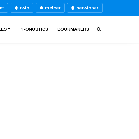
et
1win
melbet
betwinner
LES
PRONOSTICS
BOOKMAKERS