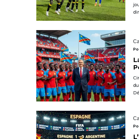
jo
di
Ca
Po
L
P
Ci
du
Dé
Ca
Po
L